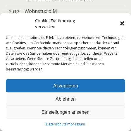
Wohnstudio M
2012
97638 Bad Königshofen
Cookie-Zustimmung
Innenraumgestaltung
verwalten
Um Ihnen ein optimales Erlebnis zu bieten, verwenden wir Technologien
Bürogebäude
2012
wie Cookies, um Geräteinformationen zu speichern und/oder darauf
Automotive Lissi
zuzugreifen. Wenn Sie diesen Technologien zustimmen, können wir
Daten wie das Surfverhalten oder eindeutige IDs auf dieser Website
97638 Mellrichstadt
verarbeiten. Wenn Sie Ihre Zustimmung nicht erteilen oder
Innengestaltung - Teppichboden
zurückziehen, können bestimmte Merkmale und Funktionen
beeinträchtigt werden.
Firma Batterie Hückmann
2012
97616 Niederlauer
Akzeptieren
Fassaden-und Innen-renovierung
Ablehnen
Werkzeugbau Benkert
2012
97616 Niederlauer
Einstellungen ansehen
Fassaden- und Innenrenovierung
Datenschutz
Impressum
Weihrauch & Weihrauch Sport
2012